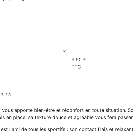
9.90
€
TTC
lients
et vous apporte
bien-être et réconfort en toute situation
. S
ois en place, sa texture douce et agréable vous fera passe
il est l'ami de tous les sportifs : son contact frais et relaxa