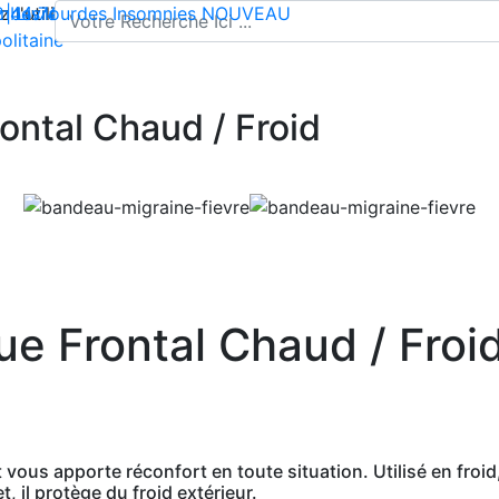
l'utilisation de cookies pour enregistrer votre panier et vou
 | Livraison offerte dès 35€ en France métropolitaine
2 44 74
mbes lourdes
-
contact@climsom.com
Insomnies
NOUVEAU
olitaine
ntal Chaud / Froid
e Frontal Chaud / Froi
vous apporte réconfort en toute situation. Utilisé en froid,
 il protège du froid extérieur.