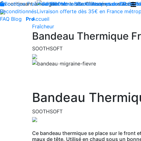
En continuant à naviguer sur le site Climsom, vous acceptez 
Boutique
Fraîcheur
Produits innovants de Santé et de Bien-être
Bien-être
Beauté
Contactez-nous : 02 85 5
Acupression
Dos
Ja
Reconditionnés
Livraison offerte dès 35€ en France métrop
FAQ
Blog
Pro
Accueil
Fraîcheur
Bandeau Thermique Fro
SOOTHSOFT
Previous
Bandeau Thermiqu
SOOTHSOFT
Ce bandeau thermique se place sur le front et 
maux de tête. Utilisé en chaud sous un bonnet,