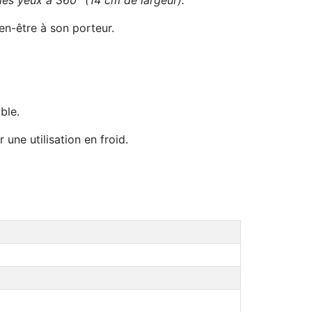
les yeux à 360° (14 cm de largeur).
en-être à son porteur.
ble.
une utilisation en froid.