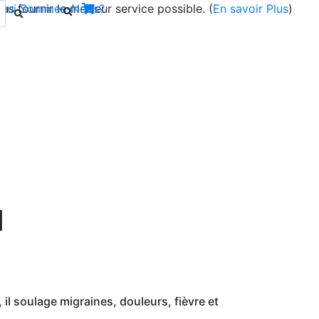
s fournir le meilleur service possible. (
Qui Sommes-Nous?
En savoir Plus
)
Next
d
 il soulage migraines, douleurs, fièvre et