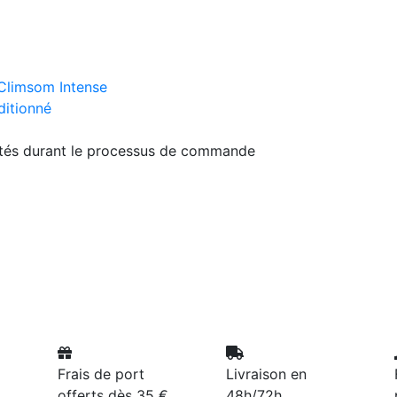
Climsom Intense
ditionné
ités durant le processus de commande
Frais de port
Livraison en
offerts dès 35 €
48h/72h