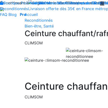
En continuant à naviguer sur le site Climsom, vous acceptez 
Boutique
Fraîcheur
Produits innovants de Santé et de Bien-être
Bien-être
Beauté
Contactez-nous : 02 85 5
Acupression
Dos
Ja
Reconditionnés
Livraison offerte dès 35€ en France métrop
FAQ
Blog
Pro
Accueil
Reconditionnés
Bien-être, Santé
Ceinture chauffant/raf
CLIMSOM
Previous
Ceinture chauffan
CLIMSOM