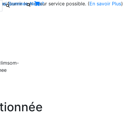
s fournir le meilleur service possible. (
Qui Sommes-Nous?
En savoir Plus
)
Next
itionnée