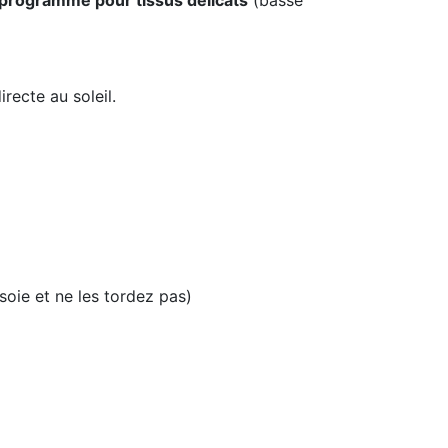
 programme pour tissus délicats
(basse
irecte au soleil.
soie et ne les tordez pas)