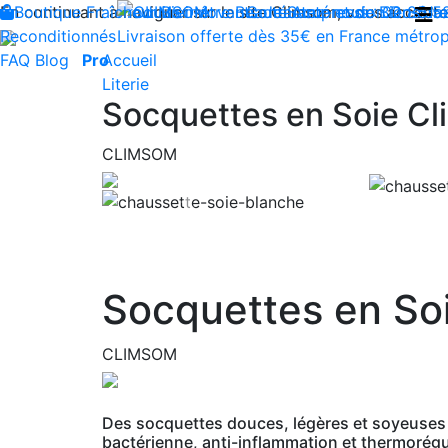
En continuant à naviguer sur le site Climsom, vous acceptez 
Boutique
Fraîcheur
Produits innovants de Santé et de Bien-être
Bien-être
Beauté
Contactez-nous : 02 85 5
Acupression
Dos
Ja
Reconditionnés
Livraison offerte dès 35€ en France métrop
FAQ
Blog
Pro
Accueil
Literie
Socquettes en Soie C
CLIMSOM
Previous
Socquettes en So
CLIMSOM
Des socquettes douces, légères et soyeuses po
bactérienne, anti-inflammation et thermorégu