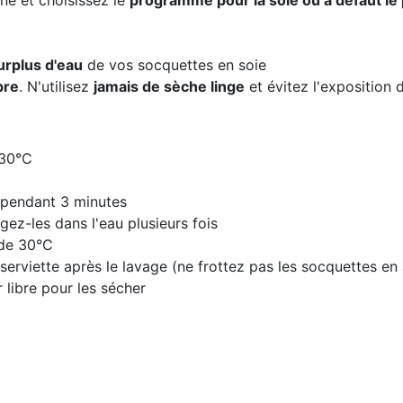
ne et choisissez le
programme pour la soie ou à défaut le
urplus d'eau
de vos socquettes en soie
ibre
. N'utilisez
jamais de sèche linge
et évitez l'exposition d
 30°C
 pendant 3 minutes
ez-les dans l'eau plusieurs fois
ède 30°C
serviette après le lavage (ne frottez pas les socquettes en 
 libre pour les sécher