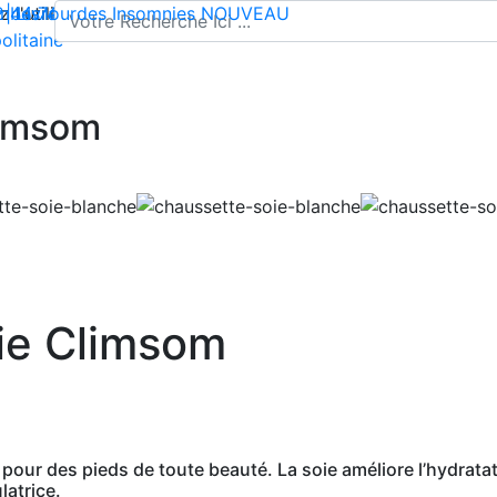
l'utilisation de cookies pour enregistrer votre panier et vou
 | Livraison offerte dès 35€ en France métropolitaine
2 44 74
mbes lourdes
-
contact@climsom.com
Insomnies
NOUVEAU
olitaine
limsom
ie Climsom
ur des pieds de toute beauté. La soie améliore l’hydratation
latrice.