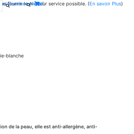
s fournir le meilleur service possible. (
Qui Sommes-Nous?
En savoir Plus
)
Next
 de la peau, elle est anti-allergène, anti-