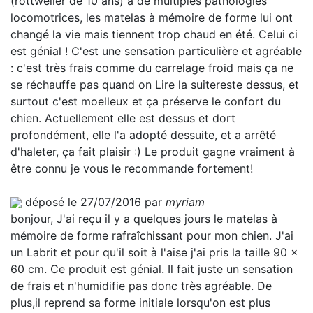
(rottweiler de 10 ans) a de multiples pathologies
locomotrices, les matelas à mémoire de forme lui ont
changé la vie mais tiennent trop chaud en été. Celui ci
est génial ! C'est une sensation particulière et agréable
: c'est très frais comme du carrelage froid mais ça ne
se réchauffe pas quand on
Lire la suite
reste dessus, et
surtout c'est moelleux et ça préserve le confort du
chien. Actuellement elle est dessus et dort
profondément, elle l'a adopté dessuite, et a arrêté
d'haleter, ça fait plaisir :) Le produit gagne vraiment à
être connu je vous le recommande fortement!
déposé le 27/07/2016 par
myriam
bonjour, J'ai reçu il y a quelques jours le matelas à
mémoire de forme rafraîchissant pour mon chien. J'ai
un Labrit et pour qu'il soit à l'aise j'ai pris la taille 90 x
60 cm. Ce produit est génial. Il fait juste un sensation
de frais et n'humidifie pas donc très agréable. De
plus,il reprend sa forme initiale lorsqu'on est plus