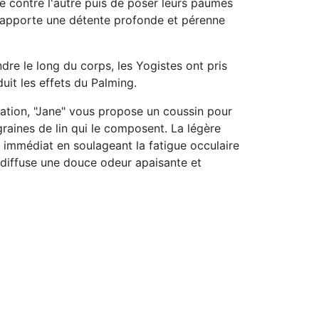
ne contre l'autre puis de poser leurs paumes
, apporte une détente profonde et pérenne
dre le long du corps, les Yogistes ont pris
duit les effets du Palming.
ation,
"Jane" vous propose un coussin pour
graines de lin qui le composent. La légère
re immédiat en
soulageant la fatigue
occulaire
e diffuse une douce
odeur apaisante et