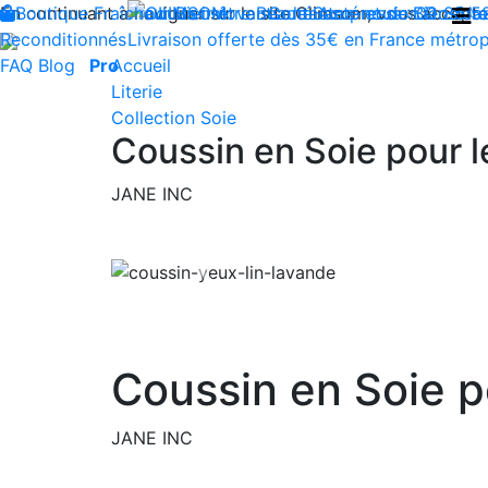
En continuant à naviguer sur le site Climsom, vous acceptez 
Boutique
Fraîcheur
Produits innovants de Santé et de Bien-être
Bien-être
Beauté
Contactez-nous : 02 85 5
Acupression
Dos
Ja
Reconditionnés
Livraison offerte dès 35€ en France métrop
FAQ
Blog
Pro
Accueil
Literie
Collection Soie
Coussin en Soie pour 
JANE INC
Previous
Coussin en Soie p
JANE INC