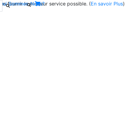
s fournir le meilleur service possible. (
Qui Sommes-Nous?
En savoir Plus
)
Next