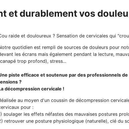
t et durablement vos douleu
Cou raide et douloureux ? Sensation de cervicales qui "crous
Notre quotidien est rempli de sources de douleurs pour notr
devant les écrans mais également pendant la lecture, mauv
(canapé trop profond), stress...
Une piste efficace et soutenue par des professionnels de
tensions ?
La décompression cervicale !
Réalisée au moyen d'un coussin de décompression cervicale f
cervicaux pour :
1) soulager les effets néfastes des mauvaises postures pr
2) retrouver une posture physiologique (naturelle), clé du 