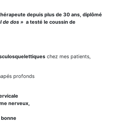
ésithérapeute depuis plus de 30 ans, diplômé
al de dos »
a testé le coussin de
sculosquelettiques
chez mes patients,
anapés profonds
ervicale
ème nerveux,
e bonne