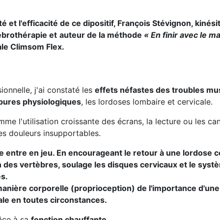
eté et l'efficacité de ce dipositif, François Stévignon, kin
ébrothérapie et
auteur de la méthode
« En finir avec le m
le Climsom Flex.
onnelle, j'ai constaté les
effets néfastes des troubles mu
bures physiologiques
, les lordoses lombaire et cervicale.
e l'utilisation croissante des écrans, la lecture ou les c
es douleurs insupportables.
ale entre en jeu. En encourageant le retour à une lordose c
 des vertèbres, soulage les disques cervicaux et le syst
es.
manière corporelle (proprioception) de l'importance d'un
ale en toutes circonstances.
râce à sa
fonction chauffante
.