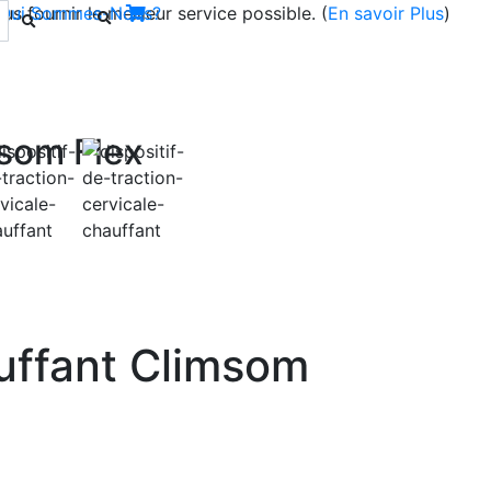
s fournir le meilleur service possible. (
Qui Sommes-Nous?
En savoir Plus
)
msom Flex
Next
uffant Climsom