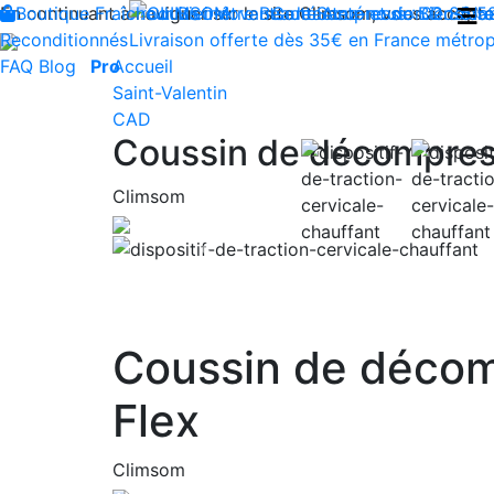
En continuant à naviguer sur le site Climsom, vous acceptez 
Boutique
Fraîcheur
Produits innovants de Santé et de Bien-être
Bien-être
Beauté
Contactez-nous : 02 85 5
Acupression
Dos
Ja
Reconditionnés
Livraison offerte dès 35€ en France métrop
FAQ
Blog
Pro
Accueil
Saint-Valentin
CAD
Coussin de décompress
Climsom
Previous
Coussin de décom
Flex
Climsom