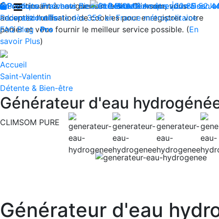
En continuant à naviguer sur le site Climsom, vous
Boutique
Produits innovants de Santé et de Bien-être | Livraison 
Fraîcheur
Bien-être
Contactez-nous : 02 85 52 4
Beauté
Acupression
Dos
Ja
acceptez l'utilisation de cookies pour enregistrer votre
Reconditionnés
Livraison offerte dès 35€ en France métropolitaine
panier et vous fournir le meilleur service possible. (
FAQ
Blog
Pro
En
savoir Plus
)
Accueil
Saint-Valentin
Détente & Bien-être
Générateur d'eau hydrogéné
CLIMSOM PURE
Previous
Générateur d'eau hydr