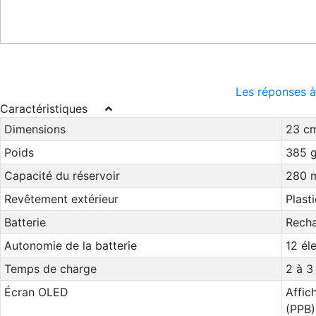
Les réponses à
Caractéristiques
Dimensions
23 cm
Poids
385 g
Capacité du réservoir
280 
Revêtement extérieur
Plast
Batterie
Recha
Autonomie de la batterie
12 él
Temps de charge
2 à 3
Écran OLED
Affic
(PPB)