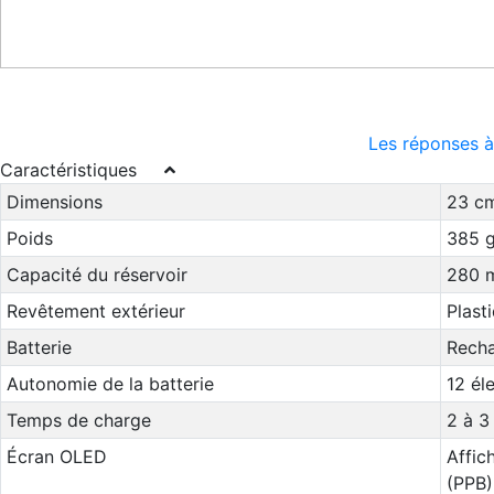
Les réponses à
Caractéristiques
Dimensions
23 cm
Poids
385 g
Capacité du réservoir
280 
Revêtement extérieur
Plast
Batterie
Recha
Autonomie de la batterie
12 él
Temps de charge
2 à 3
Écran OLED
Affic
(PPB)