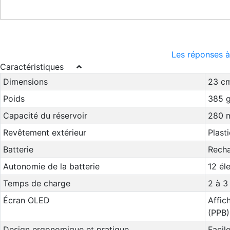
Les réponses à
Caractéristiques
Dimensions
23 cm
Poids
385 g
Capacité du réservoir
280 
Revêtement extérieur
Plast
Batterie
Recha
Autonomie de la batterie
12 él
Temps de charge
2 à 3
Écran OLED
Affic
(PPB)
Design ergonomique et pratique
Facile