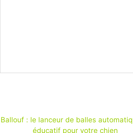
Ballouf : le lanceur de balles automati
q
éducatif pour votre chien