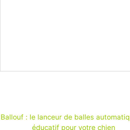
Ballouf : le lanceur de balles automati
q
éducatif pour votre chien