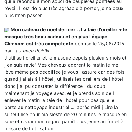
qui a répondu à mon souci de paupières gonflées au
réveil. Il est de plus très agréable à porter, je ne peux
plus m'en passer.
Mon cadeau de noël dernier '.. La taie d'oreiller + le
masque très beau cadeau et en plus l équipe
Climsom est très competente
déposé le 25/08/2015
par
Laurence ROBIN
J utilise l oreiller et le masque depuis plusieurs mois et
j en suis ravie' Mes cheveux adorent le matin je me
lève même pas décoiffée je vous l assure car des fois
quand j allais à l hôtel j utilisais les oreillers de l hôtel
donc j ai pu constater la différence ' du coup
maintenant je voyage avec, et je prends soin de l
enlever le matin la taie de l hôtel pour pas qu'elle
parte au nettoyage industriel ...l après midi j
Lire la
suite
utilise pour ma sieste de 20 minutes le masque en
soie et c vrai mon regard paraît plus jeune au fur et à
mesure de l utilisation