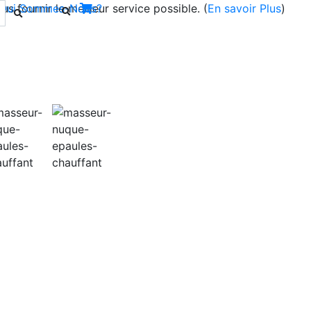
s fournir le meilleur service possible. (
Qui Sommes-Nous?
En savoir Plus
)
Next