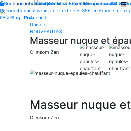
En continuant à naviguer sur le site Climsom, vous acceptez 
Boutique
Fraîcheur
Produits innovants de Santé et de Bien-être
Bien-être
Beauté
Contactez-nous : 02 85 5
Acupression
Dos
Ja
Reconditionnés
Livraison offerte dès 35€ en France métrop
FAQ
Blog
Pro
Accueil
Univers
NOUVEAUTÉS
Masseur nuque et épa
Climsom Zen
Previous
Masseur nuque et
Climsom Zen