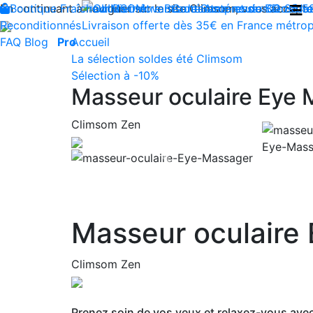
En continuant à naviguer sur le site Climsom, vous acceptez 
Boutique
Fraîcheur
Produits innovants de Santé et de Bien-être
Bien-être
Beauté
Contactez-nous : 02 85 5
Acupression
Dos
Ja
Reconditionnés
Livraison offerte dès 35€ en France métrop
FAQ
Blog
Pro
Accueil
La sélection soldes été Climsom
Sélection à -10%
Masseur oculaire Eye
Climsom Zen
Previous
Masseur oculaire
Climsom Zen
Prenez soin de vos yeux et relaxez-vous avec 