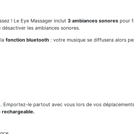
issez ! Le Eye Massager inclut
3 ambiances sonores
pour f
de désactiver les ambiances sonores.
 la
fonction bluetooth
: votre musique se diffusera alors p
rc… Emportez-le partout avec vous lors de vos déplacement
e rechargeable.
ance.