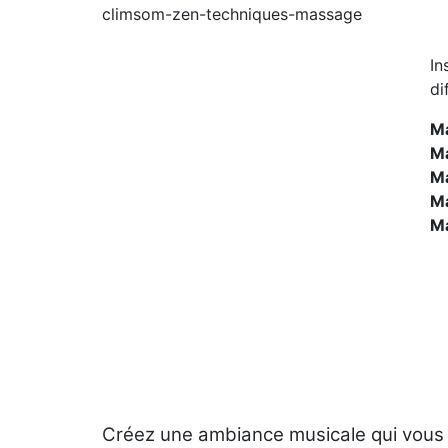
In
di
Ma
M
Ma
Ma
Ma
Créez une ambiance musicale qui vous