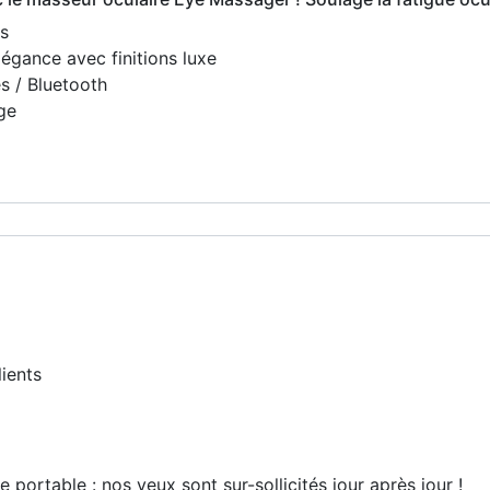
es
égance avec finitions luxe
 / Bluetooth
ge
lients
 portable : nos yeux sont sur-sollicités jour après jour !