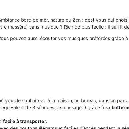
Ambiance bord de mer, nature ou Zen : c’est vous qui chois
être massé(e) sans musique ? Rien de plus facile : il suffit 
Vous pouvez aussi écouter vos musiques préférées grâce à
 où vous le souhaitez : à la maison, au bureau, dans un pa
 l'équivalent de 8 séances de massage !) grâce à sa
batteri
nd
facile à transporter.
vec des boutons élégants et faciles d’accès pendant la sé