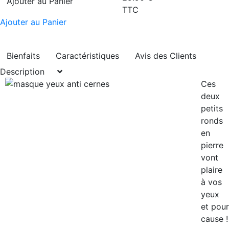
Ajouter au Panier
TTC
Ajouter au Panier
Bienfaits
Caractéristiques
Avis des Clients
Description
Ces
deux
petits
ronds
en
pierre
vont
plaire
à vos
yeux
et pour
cause !