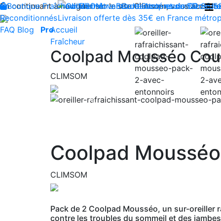
En continuant à naviguer sur le site Climsom, vous acceptez 
Boutique
Fraîcheur
Produits innovants de Santé et de Bien-être
Bien-être
Beauté
Contactez-nous : 02 85 5
Acupression
Dos
Ja
Reconditionnés
Livraison offerte dès 35€ en France métrop
FAQ
Blog
Pro
Accueil
Fraîcheur
Coolpad Mousséo Cous
CLIMSOM
Previous
Coolpad Mousséo 
CLIMSOM
Pack de 2 Coolpad Mousséo, un sur-oreiller ra
contre les troubles du sommeil et des jambes