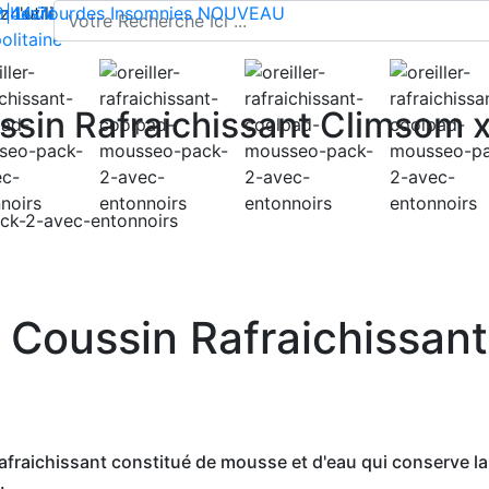
l'utilisation de cookies pour enregistrer votre panier et vou
 | Livraison offerte dès 35€ en France métropolitaine
2 44 74
mbes lourdes
-
contact@climsom.com
Insomnies
NOUVEAU
olitaine
sin Rafraichissant Climsom 
Coussin Rafraichissan
fraichissant constitué de mousse et d'eau qui conserve la 
.