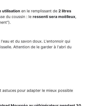
 utilisation
en le remplissant de
2 litres
sse du coussin : le
ressenti sera moëlleux
,
ment").
e l'eau et du savon doux. L'entonnoir qui
sselle. Attention de le garder à l'abri du
t astuces pour adapter le mieux possible
olpad Mousséo au réfrigérateur pendant 30