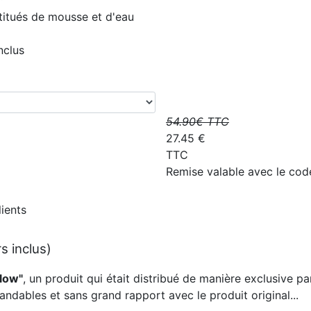
stitués de mousse et d'eau
nclus
54.90
€ TTC
27.45
€
TTC
Remise valable avec le co
lients
 inclus)
llow"
, un produit qui était distribué de manière exclusive
dables et sans grand rapport avec le produit original...