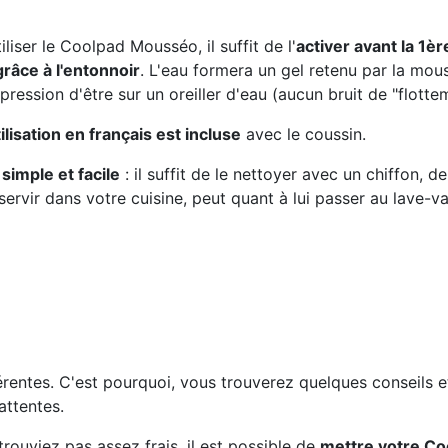
liser le Coolpad Mousséo, il suffit de l'
activer avant la 1ère
grâce à l'entonnoir
. L'eau formera un gel retenu par la mou
ression d'être sur un oreiller d'eau (aucun bruit de "flotte
ilisation en français est incluse
avec le coussin.
 simpl
e et facile
: il suffit de le nettoyer avec un chiffon, d
servir dans votre cuisine, peut quant à lui passer au lave-vai
érentes. C'est pourquoi, vous trouverez quelques conseils e
attentes.
trouviez pas assez frais, il est possible de
mettre votre Co