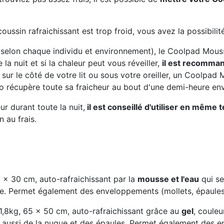
oussin rafraichissant est trop froid, vous avez la possibili
t selon chaque individu et environnement), le Coolpad Mous
la nuit et si la chaleur peut vous réveiller,
il est recomma
te sur le côté de votre lit ou sous votre oreiller, un Coolpad
 récupère toute sa fraicheur au bout d'une demi-heure envir
r durant toute la nuit,
il est conseillé d'utiliser en même
 au frais.
 x 30 cm, auto-rafraichissant par la
mousse et l'eau
qui se
le. Permet également des enveloppements (mollets, épaules.
 1,8kg, 65 x 50 cm, auto-rafraichissant grâce au
gel
, couleu
s aussi de la nuque et des épaules. Permet également des e