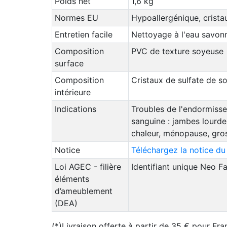
Poids net
1,6 kg
Normes EU
Hypoallergénique, crista
Entretien facile
Nettoyage à l'eau savon
Composition
PVC de texture soyeuse
surface
Composition
Cristaux de sulfate de s
intérieure
Indications
Troubles de l'endormisse
sanguine : jambes lourde
chaleur, ménopause, gro
Notice
Téléchargez la notice du
Loi AGEC - filière
Identifiant unique Neo 
éléments
d’ameublement
(DEA)
(*)Livraison offerte à partir de 35 € pour Fra