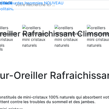
l'utilisation de cookies pour enregistrer votre panier et vou
 | Livraison offerte dès 35€ en France métropolitaine
2 44 74
mbes lourdes
-
contact@climsom.com
Insomnies
NOUVEAU
olitaine
eiller Rafraichissant Climso
ur-Oreiller Rafraichiss
 constitués de mini-cristaux 100% naturels qui absorbent vo
luttent contre les troubles du sommeil et des jambes.