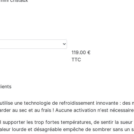
mini cristaux
119.00
€
TTC
lients
utilise une
technologie de refroidissement innovante :
des m
der au sec et au frais ! Aucune activation n'est nécessaire
al supporter les trop fortes températures, de sentir la sueu
la chaleur lourde et désagréable empêche de sombrer sans un s