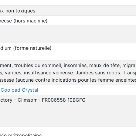
ux non toxiques
neuse (hors machine)
odium (forme naturelle)
ment, troubles du sommeil, insomnies, maux de tête, migrai
s, varices, insuffisance veineuse. Jambes sans repos. Trans
ssesse (aucune contre indications pour les femme enceinte
 Coolpad Crystal
Factory - Climsom : FR006558_10BGFG
nce métropolitaine.