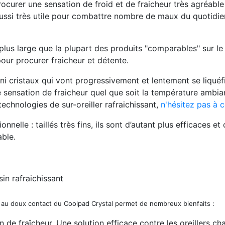
procurer une
sensation de froid et de fraicheur
très agréable
st aussi très utile pour combattre nombre de maux du quotidie
plus large que la plupart des produits "comparables" sur le 
 pour procurer fraicheur et détente.
ni cristaux qui vont progressivement et lentement
se liqué
ensation de fraicheur quel que soit la température ambiant
echnologies de sur-oreiller rafraichissant,
n'hésitez pas à c
onnelle : taillés très fins, ils sont d’autant plus efficaces 
ble.
s au doux contact du Coolpad Crystal permet de nombreux bienfaits :
on de fraîcheur. Une solution efficace contre les oreillers ch