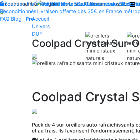
En continuant à naviguer sur le site Climsom, vous acceptez 
Boutique
Fraîcheur
Produits innovants de Santé et de Bien-être
Bien-être
Beauté
Contactez-nous : 02 85 5
Acupression
Dos
Ja
Reconditionnés
Livraison offerte dès 35€ en France métrop
FAQ
Blog
Pro
Accueil
Univers
DUF
Coolpad Crystal Sur-Or
Previous
Coolpad Crystal S
Pack de 4 sur-oreillers auto rafraichissants
et au frais. Ils favorisent l'endormissement, 