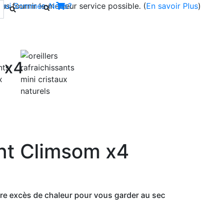
s fournir le meilleur service possible. (
Qui Sommes-Nous?
En savoir Plus
)
m x4
Next
ant Climsom x4
tre excès de chaleur pour vous garder au sec