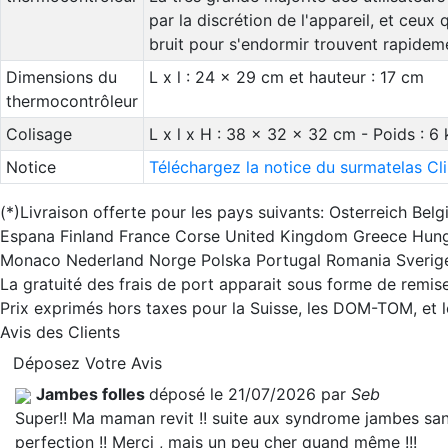
par la discrétion de l'appareil, et ceux
bruit pour s'endormir trouvent rapide
Dimensions du
L x l : 24 x 29 cm et hauteur : 17 cm
thermocontrôleur
Colisage
L x l x H : 38 x 32 x 32 cm - Poids : 6 
Notice
Téléchargez la notice du surmatelas C
(*)Livraison offerte pour les pays suivants: Osterreich B
Espana Finland France Corse United Kingdom Greece Hunga
Monaco Nederland Norge Polska Portugal Romania Sverig
La gratuité des frais de port apparait sous forme de remise
Prix exprimés hors taxes pour la Suisse, les DOM-TOM, et
Avis des Clients
Déposez Votre Avis
Jambes folles
déposé le 21/07/2026 par
Seb
Super!! Ma maman revit !! suite aux syndrome jambes sans 
perfection !! Merci , mais un peu cher quand même !!!