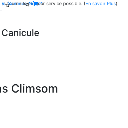
s fournir le meilleur service possible. (
Qui Sommes-Nous?
En savoir Plus
)
 Canicule
Next
as Climsom