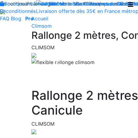
En continuant à naviguer sur le site Climsom, vous acceptez 
Boutique
Fraîcheur
Produits innovants de Santé et de Bien-être
Bien-être
Beauté
Contactez-nous : 02 85 5
Acupression
Dos
Ja
Reconditionnés
Livraison offerte dès 35€ en France métrop
FAQ
Blog
Pro
Accueil
Climsom
Rallonge 2 mètres, Co
CLIMSOM
Previous
Rallonge 2 mètre
Canicule
CLIMSOM