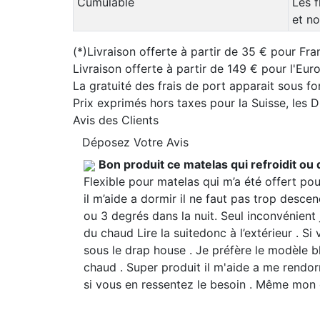
Cumulable
Les f
et no
(*)Livraison offerte à partir de 35 € pour Fra
Livraison offerte à partir de 149 € pour l'Eu
La gratuité des frais de port apparait sous f
Prix exprimés hors taxes pour la Suisse, les
Avis des Clients
Déposez Votre Avis
Bon produit ce matelas qui refroidit ou 
Flexible pour matelas qui m’a été offert pou
il m’aide a dormir il ne faut pas trop desce
ou 3 degrés dans la nuit. Seul inconvénient j
du chaud
Lire la suite
donc à l’extérieur . Si
sous le drap house . Je préfère le modèle bl
chaud . Super produit il m'aide a me rendor
si vous en ressentez le besoin . Même mon c