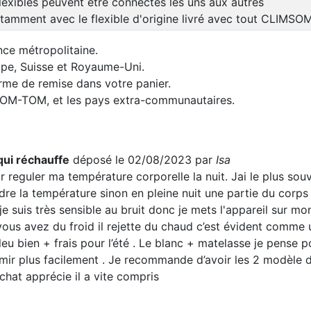
lexibles peuvent être connectés les uns aux autres
tamment avec le flexible d'origine livré avec tout CLIMSO
nce métropolitaine.
rope, Suisse et Royaume-Uni.
orme de remise dans votre panier.
 DOM-TOM, et les pays extra-communautaires.
qui réchauffe
déposé le 02/08/2023 par
Isa
r reguler ma température corporelle la nuit. Jai le plus souv
ndre la température sinon en pleine nuit une partie du corp
e suis très sensible au bruit donc je mets l'appareil sur mon
 vous avez du froid il rejette du chaud c’est évident comme un
eu bien + frais pour l’été . Le blanc + matelasse je pense p
mir plus facilement . Je recommande d’avoir les 2 modèle d
hat apprécie il a vite compris