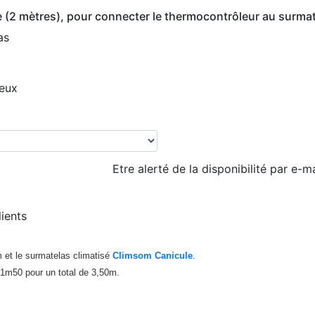
e (2 mètres), pour connecter le thermocontrôleur au surma
as
 eux
Etre alerté de la disponibilité par e-ma
lients
 et le surmatelas climatisé
Climsom Canicule
.
 d'1m50 pour un total de 3,50m.