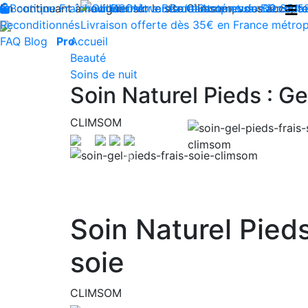
En continuant à naviguer sur le site Climsom, vous acceptez 
Boutique
Fraîcheur
Produits innovants de Santé et de Bien-être
Bien-être
Beauté
Contactez-nous : 02 85 5
Acupression
Dos
Ja
Reconditionnés
Livraison offerte dès 35€ en France métrop
FAQ
Blog
Pro
Accueil
Beauté
Soins de nuit
Soin Naturel Pieds : G
CLIMSOM
Previous
Soin Naturel Pied
soie
CLIMSOM