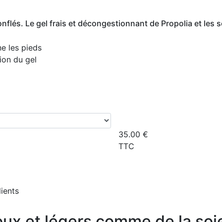
nflés. Le gel frais et décongestionnant de Propolia et les 
ne les pieds
ion du gel
35.00
€
TTC
lients
ux et légers comme de la soi