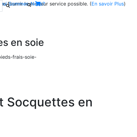
s fournir le meilleur service possible. (
Qui Sommes-Nous?
En savoir Plus
)
es en soie
Next
et Socquettes en