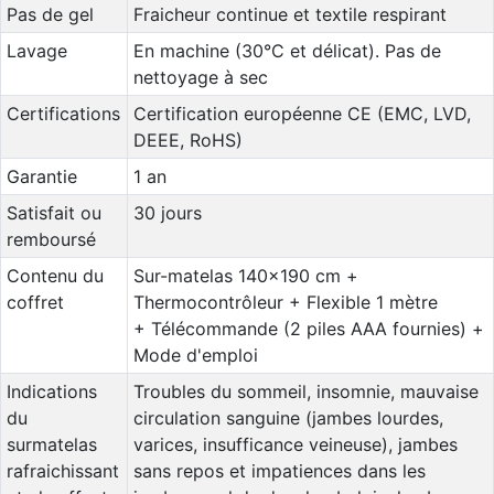
Pas de gel
Fraicheur continue et textile respirant
Lavage
En machine (30°C et délicat). Pas de
nettoyage à sec
Certifications
Certification européenne CE (EMC, LVD,
DEEE, RoHS)
Garantie
1 an
Satisfait ou
30 jours
remboursé
Contenu du
Sur-matelas 140x190 cm +
coffret
Thermocontrôleur + Flexible 1 mètre
+ Télécommande (2 piles AAA fournies) +
Mode d'emploi
Indications
Troubles du sommeil, insomnie, mauvaise
du
circulation sanguine (jambes lourdes,
surmatelas
varices, insufficance veineuse), jambes
rafraichissant
sans repos et impatiences dans les