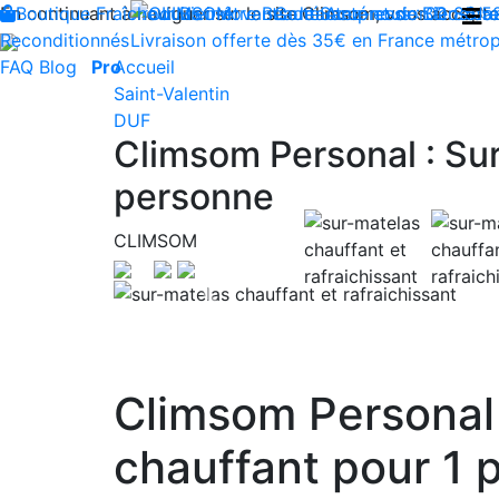
En continuant à naviguer sur le site Climsom, vous acceptez 
Boutique
Fraîcheur
Produits innovants de Santé et de Bien-être
Bien-être
Beauté
Contactez-nous : 02 85 5
Acupression
Dos
Ja
Reconditionnés
Livraison offerte dès 35€ en France métrop
FAQ
Blog
Pro
Accueil
Saint-Valentin
DUF
Climsom Personal : Sur
personne
CLIMSOM
Previous
Climsom Personal :
chauffant pour 1 