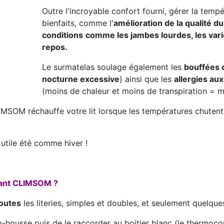
Outre l'incroyable confort fourni, gérer la tempé
bienfaits, comme l'
amélioration de la qualité d
conditions
comme les jambes lourdes, les vari
repos.
Le surmatelas soulage également les
bouffées 
nocturne excessive
) ainsi que les
allergies au
(moins de chaleur et moins de transpiration = m
LIMSOM réchauffe votre lit lorsque les températures chutent
utile été comme hiver !
ssant CLIMSOM ?
outes
les literies, simples et doubles, et seulement quelques m
rap-housse puis de le raccorder au boitier blanc (le thermoco