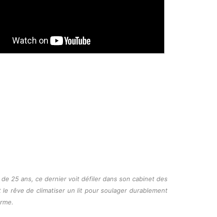
e 25 ans, ce dernier voit défiler dans son cabinet des
t le rêve de climatiser un lit pour soulager durablement
orme.