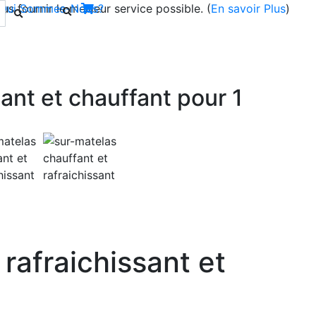
s fournir le meilleur service possible. (
Qui Sommes-Nous?
En savoir Plus
)
ant et chauffant pour 1
Next
rafraichissant et