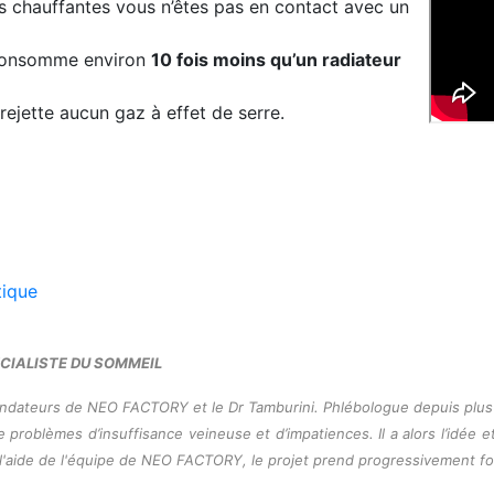
s chauffantes vous n’êtes pas en contact avec un
 consomme environ
10 fois moins qu’un radiateur
rejette aucun gaz à effet de serre.
ECIALISTE DU SOMMEIL
ndateurs de NEO FACTORY et le Dr Tamburini. Phlébologue depuis plus d
problèmes d’insuffisance veineuse et d’impatiences. Il a alors l’idée e
t l'aide de l'équipe de NEO FACTORY, le projet prend progressivement f