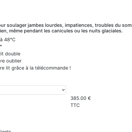
our soulager jambes lourdes, impatiences, troubles du somm
dien, même pendant les canicules ou les nuits glaciales.
 à 48°C
"
lit double
ire oublier
re lit grâce à la télécommande !
385.00
€
TTC
lients