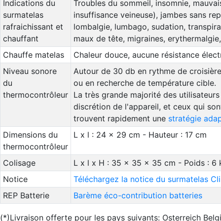
Indications du
Troubles du sommeil, insomnie, mauvais
surmatelas
insuffisance veineuse), jambes sans re
rafraichissant et
lombalgie, lumbago, sudation, transpir
chauffant
maux de tête, migraines, erythermalgie, 
Chauffe matelas
Chaleur douce, aucune résistance électri
Niveau sonore
Autour de 30 db en rythme de croisière
du
ou en recherche de température cible.
thermocontrôleur
La très grande majorité des utilisateur
discrétion de l'appareil, et ceux qui so
trouvent rapidement une
stratégie ada
Dimensions du
L x l : 24 x 29 cm - Hauteur : 17 cm
thermocontrôleur
Colisage
L x l x H : 35 x 35 x 35 cm - Poids : 6 
Notice
Téléchargez la notice du surmatelas C
REP Batterie
Barème éco-contribution batteries
(*)Livraison offerte pour les pays suivants: Osterreich B