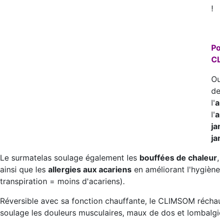
!
Po
C
Ou
de
l'
a
l'
a
ja
ja
Le surmatelas soulage également les
bouffées de chaleur
ainsi que les
allergies aux acariens
en améliorant l'hygiène
transpiration = moins d'acariens).
Réversible avec sa fonction chauffante, le CLIMSOM réchauf
soulage les douleurs musculaires, maux de dos et lombalgi