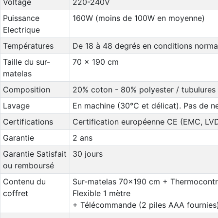
Voltage
220-240V
Puissance
160W (moins de 100W en moyenne)
Electrique
Températures
De 18 à 48 degrés en conditions norma
Taille du sur-
70 x 190 cm
matelas
Composition
20% coton - 80% polyester / tubulures 
Lavage
En machine (30°C et délicat). Pas de n
Certifications
Certification européenne CE (EMC, LV
Garantie
2 ans
Garantie Satisfait
30 jours
ou remboursé
Contenu du
Sur-matelas 70x190 cm + Thermocontrô
coffret
Flexible 1 mètre
+ Télécommande (2 piles AAA fournies