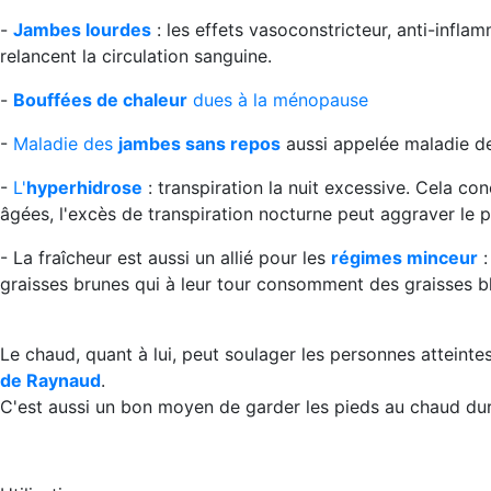
-
Jambes lourdes
: les effets vasoconstricteur, anti-infla
relancent la circulation sanguine.
-
Bouffées de chaleur
dues à la ménopause
-
Maladie des
jambes sans repos
aussi appelée maladie d
-
L'
hyperhidrose
: transpiration la nuit excessive. Cela co
âgées, l'excès de transpiration nocturne peut aggraver le 
- La fraîcheur est aussi un allié pour les
régimes minceur
:
graisses brunes qui à leur tour consomment des graisses b
Le chaud, quant à lui, peut soulager les personnes atteint
de Raynaud
.
C'est aussi un bon moyen de garder les pieds au chaud dura