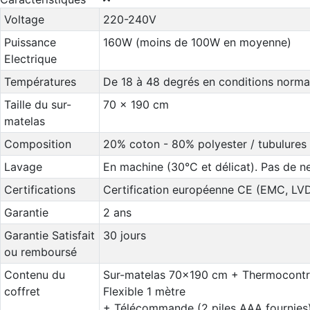
Voltage
220-240V
Puissance
160W (moins de 100W en moyenne)
Electrique
Températures
De 18 à 48 degrés en conditions norma
Taille du sur-
70 x 190 cm
matelas
Composition
20% coton - 80% polyester / tubulures 
Lavage
En machine (30°C et délicat). Pas de n
Certifications
Certification européenne CE (EMC, LV
Garantie
2 ans
Garantie Satisfait
30 jours
ou remboursé
Contenu du
Sur-matelas 70x190 cm + Thermocontrô
coffret
Flexible 1 mètre
+ Télécommande (2 piles AAA fournies