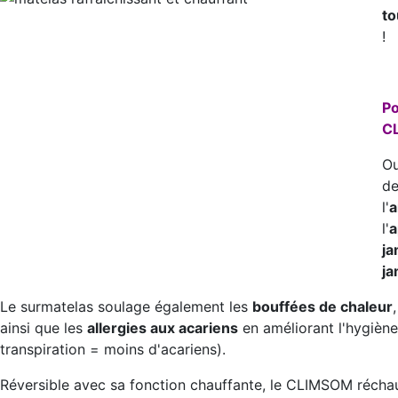
to
!
Po
C
Ou
de
l'
a
l'
a
ja
ja
Le surmatelas soulage également les
bouffées de chaleur
ainsi que les
allergies aux acariens
en améliorant l'hygiène
transpiration = moins d'acariens).
Réversible avec sa fonction chauffante, le CLIMSOM réchauf