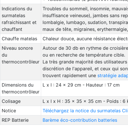
Indications du
Troubles du sommeil, insomnie, mauvais
surmatelas
insuffisance veineuse), jambes sans re
rafraichissant et
lombalgie, lumbago, sudation, transpir
chauffant
maux de tête, migraines, erythermalgie, 
Chauffe matelas
Chaleur douce, aucune résistance électri
Niveau sonore
Autour de 30 db en rythme de croisière
du
ou en recherche de température cible.
thermocontrôleur
La très grande majorité des utilisateur
discrétion de l'appareil, et ceux qui so
trouvent rapidement une
stratégie ada
Dimensions du
L x l : 24 x 29 cm - Hauteur : 17 cm
thermocontrôleur
Colisage
L x l x H : 35 x 35 x 35 cm - Poids : 6 
Notice
Téléchargez la notice du surmatelas C
REP Batterie
Barème éco-contribution batteries