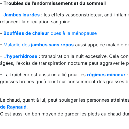
-
Troubles de l'endormissement et du sommeil
-
Jambes lourdes
: les effets vasoconstricteur, anti-infla
relancent la circulation sanguine.
-
Bouffées de chaleur
dues à la ménopause
-
Maladie des
jambes sans repos
aussi appelée maladie d
-
L'
hyperhidrose
: transpiration la nuit excessive. Cela co
âgées, l'excès de transpiration nocturne peut aggraver le 
- La fraîcheur est aussi un allié pour les
régimes minceur
:
graisses brunes qui à leur tour consomment des graisses b
Le chaud, quant à lui, peut soulager les personnes atteint
de Raynaud
.
C'est aussi un bon moyen de garder les pieds au chaud dura