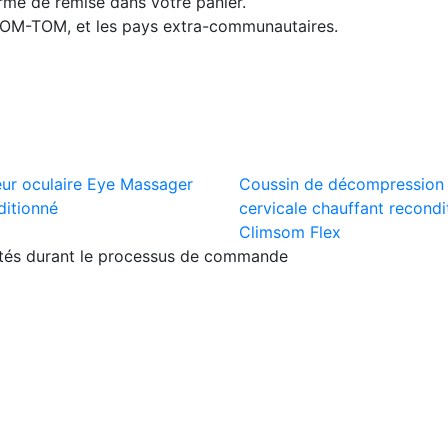
orme de remise dans votre panier.
 DOM-TOM, et les pays extra-communautaires.
ur oculaire Eye Massager
Coussin de décompression
ditionné
cervicale chauffant recondi
Climsom Flex
ités durant le processus de commande