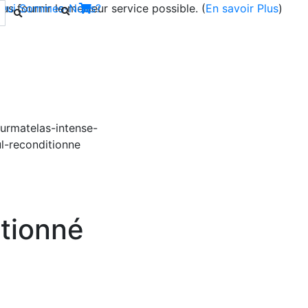
s fournir le meilleur service possible. (
Qui Sommes-Nous?
En savoir Plus
)
Next
tionné