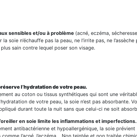
aux sensibles et/ou à problème
(acné, eczéma, sécheresse…
 la soie n’échauffe pas la peau, ne l’irrite pas, ne l’assèche
le plus sain contre lequel poser son visage.
préserve l’hydratation de votre peau.
ement au coton ou tissus synthétiques qui sont une véritab
l'hydratation de votre peau, la soie n’est pas absorbante. V
pliqué durant toute la nuit sans que celui-ci ne soit absorbé
d’oreiller en soie limite les inflammations et imperfections.
ement antibactérienne et hypoallergénique, la soie prévient l
 comme l’acné, l’eczéma… Non teintée et non traitée chimiq