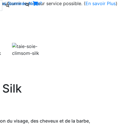
s fournir le meilleur service possible. (
Qui Sommes-Nous?
En savoir Plus
)
Next
 Silk
tion du visage, des cheveux et de la barbe,