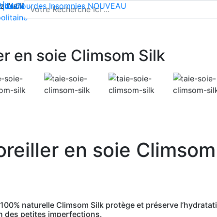
l'utilisation de cookies pour enregistrer votre panier et vou
 | Livraison offerte dès 35€ en France métropolitaine
2 44 74
mbes lourdes
-
contact@climsom.com
Insomnies
NOUVEAU
olitaine
ler en soie Climsom Silk
oreiller en soie Climsom
oie 100% naturelle Climsom Silk protège et préserve l’hydrata
ion des petites imperfections.