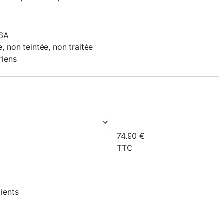
 6A
e, non teintée, non traitée
riens
74.90
€
TTC
lients