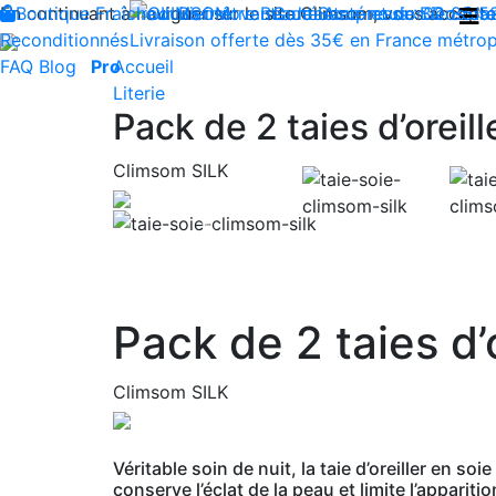
En continuant à naviguer sur le site Climsom, vous acceptez 
Boutique
Fraîcheur
Produits innovants de Santé et de Bien-être
Bien-être
Beauté
Contactez-nous : 02 85 5
Acupression
Dos
Ja
Reconditionnés
Livraison offerte dès 35€ en France métrop
FAQ
Blog
Pro
Accueil
Literie
Pack de 2 taies d’oreil
Climsom SILK
Previous
Pack de 2 taies d’
Climsom SILK
Véritable soin de nuit, la taie d’oreiller en s
conserve l’éclat de la peau et limite l’apparit