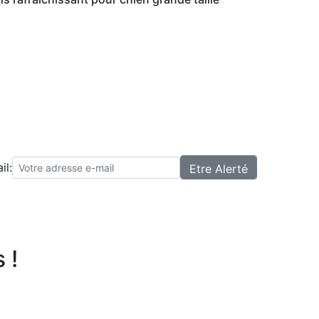
il:
 !