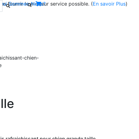
s fournir le meilleur service possible. (
Qui Sommes-Nous?
En savoir Plus
)
Next
lle
s rafraichissant pour chien grande taille