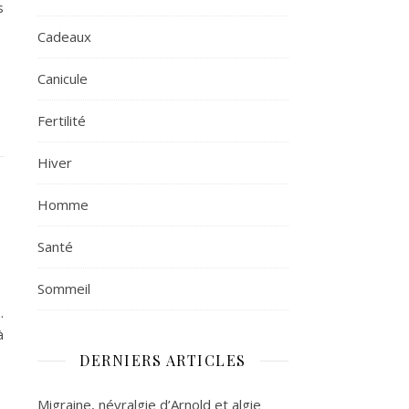
s
Cadeaux
Canicule
Fertilité
Hiver
Homme
Santé
Sommeil
.
à
DERNIERS ARTICLES
Migraine, névralgie d’Arnold et algie