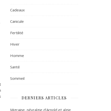
Cadeaux
Canicule
Fertilité
Hiver
Homme
Santé
Sommeil
t
n
s
DERNIERS ARTICLES
Migraine, névralgie d’Arnold et algie