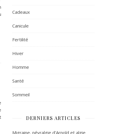
n
Cadeaux
u
Canicule
Fertilité
Hiver
Homme
Santé
Sommeil
e
e
t
DERNIERS ARTICLES
Migraine, névralgie d’Arnold et algie