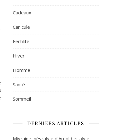
Cadeaux
Canicule
Fertilité
Hiver
Homme
e
Santé
u
e
Sommeil
DERNIERS ARTICLES
Migraine, névralgie d’Arnold et algie