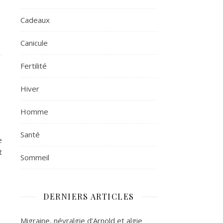
Cadeaux
Canicule
Fertilité
Hiver
Homme
Santé
e
t
Sommeil
DERNIERS ARTICLES
Migraine, névralgie d’Arnold et algie