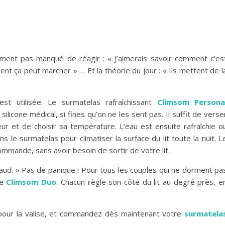
mment pas manqué de réagir : « J’aimerais savoir comment c’es
nt ça peut marcher » … Et la théorie du jour : « Ils mettent de l
st utilisée. Le surmatelas rafraîchissant
Climsom Persona
ilicone médical, si fines qu’on ne les sent pas. Il suffit de verse
ur et de choisir sa température. L’eau est ensuite rafraîchie o
 le surmatelas pour climatiser la surface du lit toute la nuit. L
ommande, sans avoir besoin de sortir de votre lit.
 chaud. » Pas de panique ! Pour tous les couples qui ne dorment pa
le
Climsom Duo
. Chacun règle son côté du lit au degré près, e
pour la valise, et commandez dès maintenant votre
surmatela