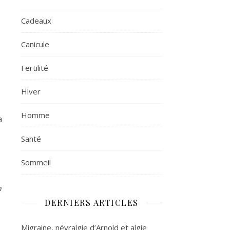
Cadeaux
Canicule
Fertilité
!
Hiver
Homme
a
Santé
Sommeil
n
DERNIERS ARTICLES
Migraine, névralgie d’Arnold et algie