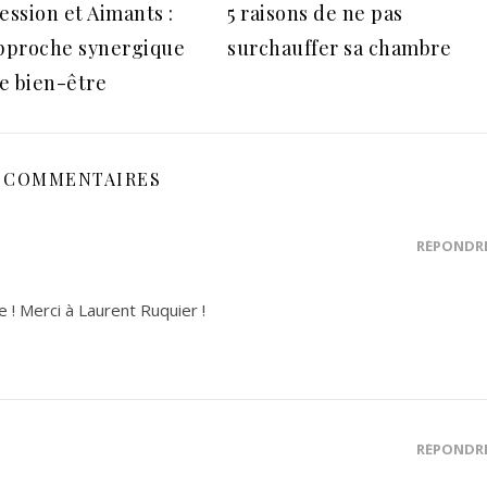
ssion et Aimants :
5 raisons de ne pas
pproche synergique
surchauffer sa chambre
le bien-être
 COMMENTAIRES
RÉPONDR
e ! Merci à Laurent Ruquier !
RÉPONDR