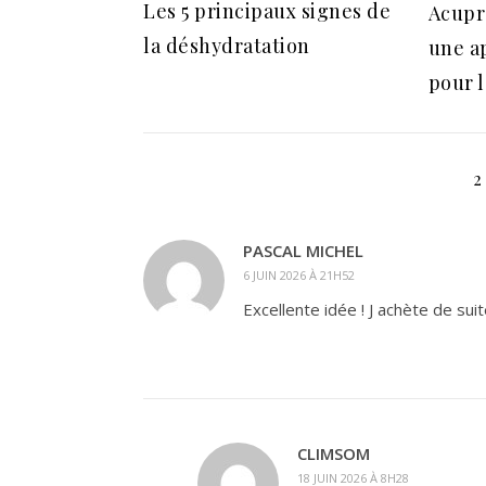
Les 5 principaux signes de
Acupre
la déshydratation
une a
pour 
2
PASCAL MICHEL
6 JUIN 2026 À 21H52
Excellente idée ! J achète de suit
CLIMSOM
18 JUIN 2026 À 8H28