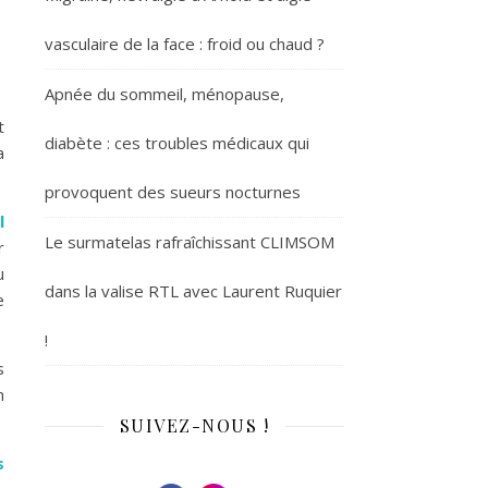
vasculaire de la face : froid ou chaud ?
Apnée du sommeil, ménopause,
t
diabète : ces troubles médicaux qui
a
provoquent des sueurs nocturnes
l
Le surmatelas rafraîchissant CLIMSOM
r
u
dans la valise RTL avec Laurent Ruquier
e
!
s
n
SUIVEZ-NOUS !
s