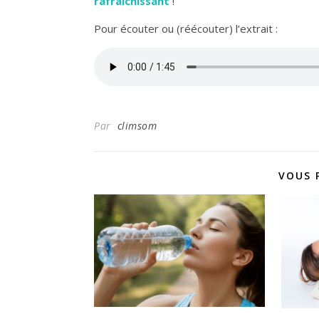
rafraîchissant
!
Pour écouter ou (réécouter) l’extrait :
Par
climsom
VOUS 