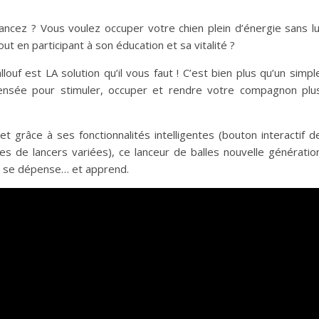
ancez ? Vous voulez occuper votre chien plein d’énergie sans lu
out en participant à son éducation et sa vitalité ?
llouf est LA solution qu’il vous faut ! C’est bien plus qu’un simpl
, pensée pour stimuler, occuper et rendre votre compagnon plu
t grâce à ses fonctionnalités intelligentes (bouton interactif d
es de lancers variées), ce lanceur de balles nouvelle génératio
e, se dépense… et apprend.