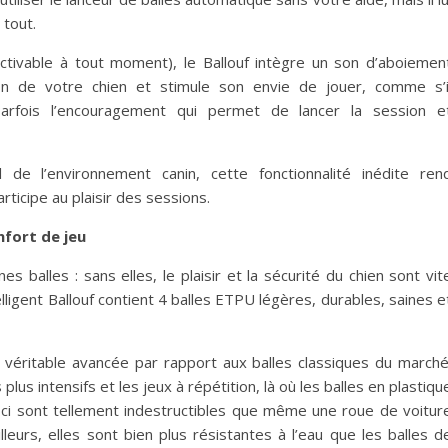
 tout.
tivable à tout moment), le Ballouf intègre un son d’aboiemen
ion de votre chien et stimule son envie de jouer, comme s’i
Parfois l’encouragement qui permet de lancer la session e
de l’environnement canin, cette fonctionnalité inédite ren
rticipe au plaisir des sessions.
nfort de jeu
balles : sans elles, le plaisir et la sécurité du chien sont vit
telligent Ballouf contient 4 balles ETPU légères, durables, saines e
véritable avancée par rapport aux balles classiques du marché
lus intensifs et les jeux à répétition, là où les balles en plastiqu
-ci sont tellement indestructibles que même une roue de voitur
leurs, elles sont bien plus résistantes à l’eau que les balles d