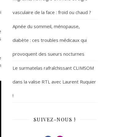
i
vasculaire de la face : froid ou chaud ?
Apnée du sommeil, ménopause,
e
s
diabète : ces troubles médicaux qui
provoquent des sueurs nocturnes
e
n
Le surmatelas rafraîchissant CLIMSOM
dans la valise RTL avec Laurent Ruquier
!
SUIVEZ-NOUS !