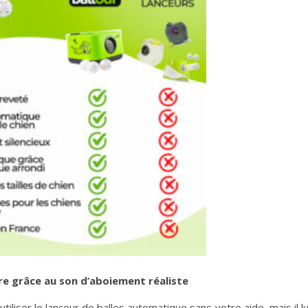
re grâce au son d’aboiement réaliste
liser le lanceur de balles automatique sans votre aide, mais il lu