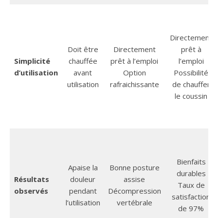
Directement
Doit être
Directement
prêt à
Simplicité
chauffée
prêt à l’emploi
l’emploi
d’utilisation
avant
Option
Possibilité
utilisation
rafraichissante
de chauffer
le coussin
Bienfaits
Apaise la
Bonne posture
durables
Résultats
douleur
assise
Taux de
observés
pendant
Décompression
satisfaction
l’utilisation
vertébrale
de 97%