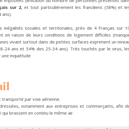
té imposées (limitation du nombre de personnes présentes dan
ais sur 2
, et tout particulièrement les franciliens (58%) et le
 ans).
s inégalités sociales et territoriales, près de 4 Français sur 1
t en raison de leurs conditions de logement difficiles (manqu
eunes vivant surtout dans de petites surfaces expriment un nivea
8-24 ans et 54% des 25-34 ans). Très touchés par le virus, le
 une inquiétude
il
it transporté par voie aérienne.
adressées, notamment aux entreprises et commerçants, afin d
clé qui brassent en continu le même air.