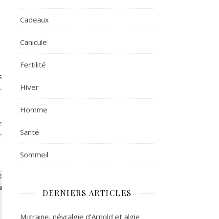
Cadeaux
Canicule
Fertilité
s
Hiver
-
Homme
e
Santé
r
Sommeil
t
u
DERNIERS ARTICLES
Migraine, névralgie d’Arnold et algie