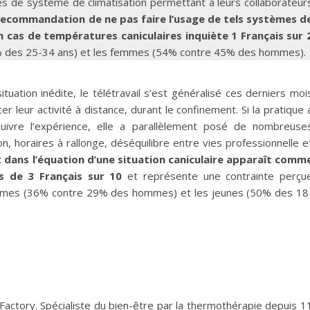
s de système de climatisation permettant à leurs collaborateur
recommandation de ne pas faire l’usage de tels systèmes d
n cas de températures caniculaires inquiète 1 Français sur 
(64% des 25-34 ans) et les femmes (54% contre 45% des hommes).
situation inédite, le télétravail s’est généralisé ces derniers moi
er leur activité à distance, durant le confinement. Si la pratique 
uivre l’expérience, elle a parallèlement posé de nombreuse
n, horaires à rallonge, déséquilibre entre vies professionnelle e
t dans l’équation d’une situation caniculaire apparaît comm
s de 3 Français sur 10
et représente une contrainte perçu
femmes (36% contre 29% des hommes) et les jeunes (50% des 18
ctory. Spécialiste du bien-être par la thermothérapie depuis 1