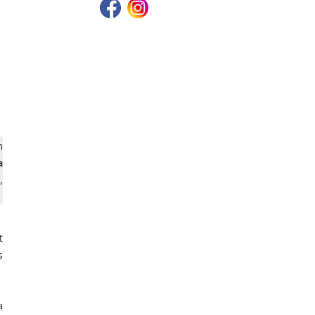
n
a
,
t
s
a