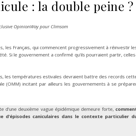
cule : la double peine ?
clusive OpinionWay pour Climsom
s, les Français, qui commencent progressivement à réinvestir le
té. Si le gouvernement a confirmé qu’ils pourraient partir, celles
es, les températures estivales devraient battre des records cett
le (OMM) incitant par ailleurs les gouvernements à se prépare
ainte d’une deuxième vague épidémique demeure forte,
commen
ue d’épisodes caniculaires dans le contexte particulier d