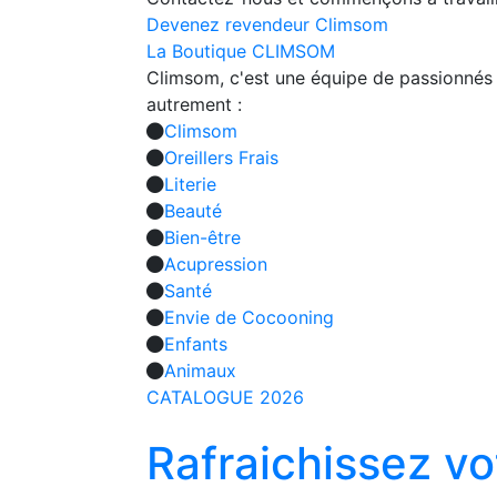
Devenez revendeur Climsom
La Boutique CLIMSOM
Climsom, c'est une équipe de passionnés q
autrement :
Climsom
Oreillers Frais
Literie
Beauté
Bien-être
Acupression
Santé
Envie de Cocooning
Enfants
Animaux
CATALOGUE 2026
Rafraichissez vot