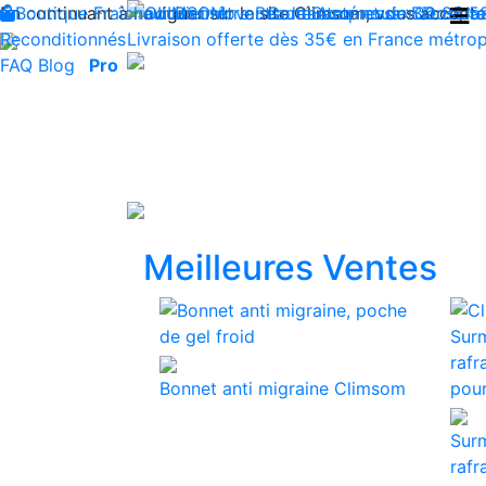
En continuant à naviguer sur le site Climsom, vous acceptez 
Boutique
Fraîcheur
Produits innovants de Santé et de Bien-être
Bien-être
Beauté
Contactez-nous : 02 85 5
Acupression
Dos
Ja
Reconditionnés
Livraison offerte dès 35€ en France métrop
FAQ
Blog
Pro
Précédent
Meilleures Ventes
Bonnet anti migraine Climsom
Surm
rafr