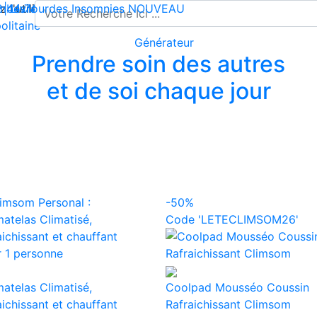
l'utilisation de cookies pour enregistrer votre panier et vou
 | Livraison offerte dès 35€ en France métropolitaine
2 44 74
mbes lourdes
-
contact@climsom.com
Insomnies
NOUVEAU
olitaine
Prendre soin des autres
et de soi chaque jour
-50%
Code 'LETECLIMSOM26'
atelas Climatisé,
Coolpad Mousséo Coussin
aichissant et chauffant
Rafraichissant Climsom