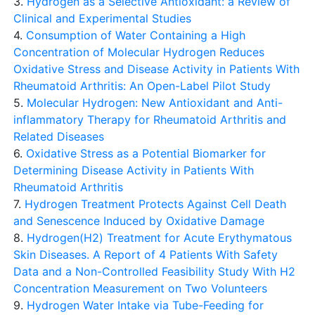
3.
Hydrogen as a Selective Antioxidant: a Review of
Clinical and Experimental Studies
4.
Consumption of Water Containing a High
Concentration of Molecular Hydrogen Reduces
Oxidative Stress and Disease Activity in Patients With
Rheumatoid Arthritis: An Open-Label Pilot Study
5.
Molecular Hydrogen: New Antioxidant and Anti-
inflammatory Therapy for Rheumatoid Arthritis and
Related Diseases
6.
Oxidative Stress as a Potential Biomarker for
Determining Disease Activity in Patients With
Rheumatoid Arthritis
7.
Hydrogen Treatment Protects Against Cell Death
and Senescence Induced by Oxidative Damage
8.
Hydrogen(H2) Treatment for Acute Erythymatous
Skin Diseases. A Report of 4 Patients With Safety
Data and a Non-Controlled Feasibility Study With H2
Concentration Measurement on Two Volunteers
9.
Hydrogen Water Intake via Tube-Feeding for