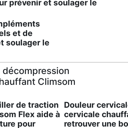
ur prévenir et soulager le
mpléments
els et de
t soulager le
e décompression
chauffant Climsom
ller de traction
Douleur cervicale
msom Flex aide à
cervicale chauff
ture pour
retrouver une b