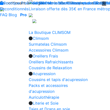
En continuant à naviguer sur le site Climsom, vous acceptez 
Boutique
Fraîcheur
Produits innovants de Santé et de Bien-être
Bien-être
Beauté
Contactez-nous : 02 85 5
Acupression
Dos
Ja
Reconditionnés
Livraison offerte dès 35€ en France métrop
FAQ
Blog
Pro
La Boutique CLIMSOM
Climsom
Surmatelas Climsom
Accessoires Climsom
Oreillers Frais
Oreillers Rafraichissants
Coussins de Relaxation
Acupression
Coussins et tapis d'acupression
Packs et accessoires
d'acupression
Auriculothérapie
Literie et Soie
Taies et Draps en soie