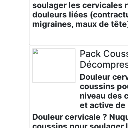
soulager les cervicales r
douleurs liées (contract
migraines, maux de tête
Pack Couss
Décompres
Douleur cer
coussins pou
niveau des 
et active de 
Douleur cervicale ? Nuq
coussins pour soulager l