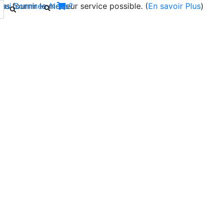
s fournir le meilleur service possible. (
Qui Sommes-Nous?
En savoir Plus
)