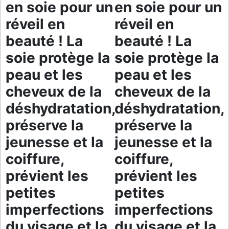
en soie pour un
en soie pour un
réveil en
réveil en
beauté ! La
beauté ! La
soie protège la
soie protège la
peau et les
peau et les
cheveux de la
cheveux de la
déshydratation,
déshydratation,
préserve la
préserve la
jeunesse et la
jeunesse et la
coiffure,
coiffure,
prévient les
prévient les
petites
petites
imperfections
imperfections
du visage et la
du visage et la