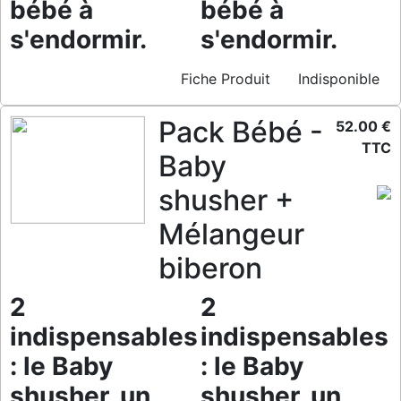
bébé à
bébé à
s'endormir.
s'endormir.
Fiche Produit
Indisponible
Pack Bébé -
52.00 €
TTC
Baby
shusher +
Mélangeur
biberon
2
2
indispensables
indispensables
: le Baby
: le Baby
shusher, un
shusher, un