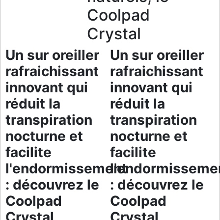
Coolpad
Crystal
Un sur oreiller
Un sur oreiller
rafraichissant
rafraichissant
innovant qui
innovant qui
réduit la
réduit la
transpiration
transpiration
nocturne et
nocturne et
facilite
facilite
l'endormissement
l'endormisseme
: découvrez le
: découvrez le
Coolpad
Coolpad
Crystal,
Crystal,