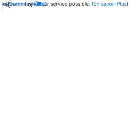
s fournir le meilleur service possible. (
Qui Sommes-Nous?
En savoir Plus
)