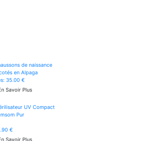
aussons de naissance
icotés en Alpaga
s:
35.00 €
En Savoir Plus
érilisateur UV Compact
imsom Pur
.90 €
En Savoir Plus