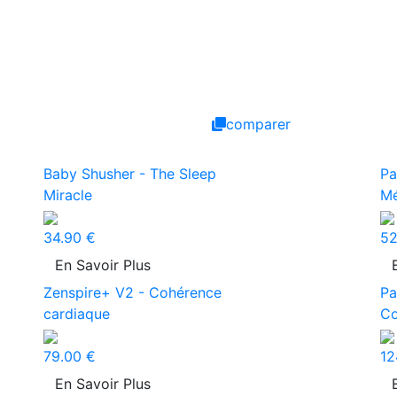
comparer
Baby Shusher - The Sleep
Pa
Miracle
Mé
34.90 €
52
En Savoir Plus
Zenspire+ V2 - Cohérence
Pa
cardiaque
Co
79.00 €
12
En Savoir Plus