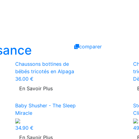
sance
comparer
Chaussons bottines de
Ch
bébés tricotés en Alpaga
tr
36.00 €
Dè
En Savoir Plus
Baby Shusher - The Sleep
St
Miracle
Cl
34.90 €
49
En Savoir Plus