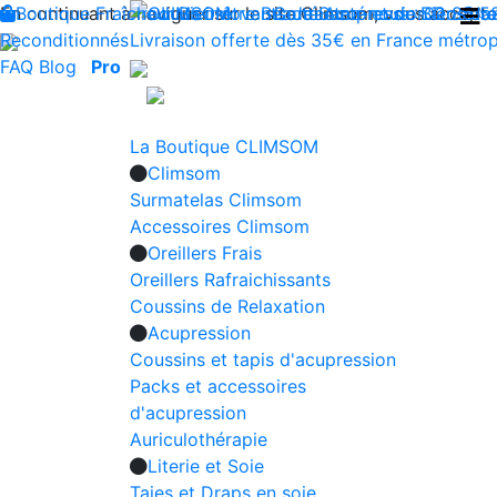
En continuant à naviguer sur le site Climsom, vous acceptez 
Boutique
Fraîcheur
Produits innovants de Santé et de Bien-être
Bien-être
Beauté
Contactez-nous : 02 85 5
Acupression
Dos
Ja
Reconditionnés
Livraison offerte dès 35€ en France métrop
FAQ
Blog
Pro
La Boutique CLIMSOM
Climsom
Surmatelas Climsom
Accessoires Climsom
Oreillers Frais
Oreillers Rafraichissants
Coussins de Relaxation
Acupression
Coussins et tapis d'acupression
Packs et accessoires
d'acupression
Auriculothérapie
Literie et Soie
Taies et Draps en soie