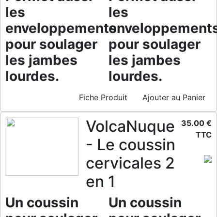
les
les
enveloppements
enveloppement
pour soulager
pour soulager
les jambes
les jambes
lourdes.
lourdes.
Fiche Produit
Ajouter au Panier
VolcaNuque
35.00 €
TTC
- Le coussin
cervicales 2
en 1
Un coussin
Un coussin