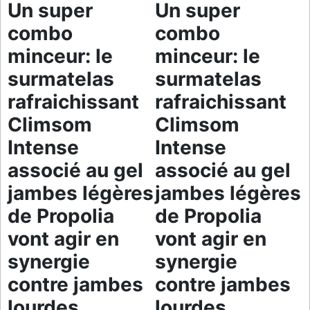
Un super
Un super
combo
combo
minceur: le
minceur: le
surmatelas
surmatelas
rafraichissant
rafraichissant
Climsom
Climsom
Intense
Intense
associé au gel
associé au gel
jambes légères
jambes légères
de Propolia
de Propolia
vont agir en
vont agir en
synergie
synergie
contre jambes
contre jambes
lourdes,
lourdes,