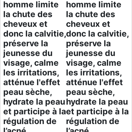
homme limite
homme limite
la chute des
la chute des
cheveux et
cheveux et
donc la calvitie,
donc la calvitie,
préserve la
préserve la
jeunesse du
jeunesse du
visage, calme
visage, calme
les irritations,
les irritations,
atténue l'effet
atténue l'effet
peau sèche,
peau sèche,
hydrate la peau
hydrate la peau
et participe à la
et participe à la
régulation de
régulation de
l’acné.
l’acné.