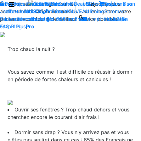
En continuant à naviguer sur le site Climsom, vous
Boutique
Produits innovants de Santé et de Bien-être | Livraison
Fraîcheur
Contactez-nous : 02 85 52
Bien-être
Beauté
Acupression
Qui
Dos
acceptez l'utilisation de cookies pour enregistrer votre
Jambes lourdes
offerte dès 35€ en France métropolitaine
44 74
Insomnies
-
NOUVEAU
Sommes-
panier et vous fournir le meilleur service possible. (
Reconditionnés
Livraison offerte dès 35€ en France métropolitaine
contact@climsom.com
Nous?
En
savoir Plus
FAQ
Blog
Pro
)
Trop chaud la nuit ?
Vous savez comme il est difficile de réussir à dormir
en période de fortes chaleurs et canicules !
​Ouvrir ses fenêtres ? Trop chaud dehors et vous
cherchez encore le courant d'air frais !
​Dormir sans drap ? Vous n'y arrivez pas et vous
n'êtes pas seul(e) dans ce cas : 65% des Français ne