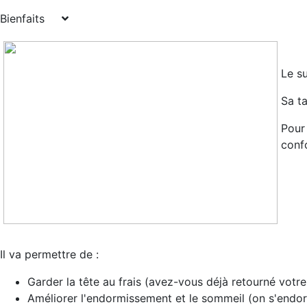
Bienfaits
Le su
Sa ta
Pour 
confo
Il va permettre de :
Garder la tête au frais
(avez-vous déjà retourné votre o
Améliorer l'endormissement et le sommeil (on s'endo