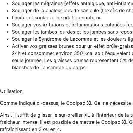
Soulager les
migraines
(effets antalgique, anti-inflam
Soulager de la chaleur lors de
canicule
(l'excès de cha
Limiter et soulager la
sudation nocturne
Soulager vos
irritations et inflammations cutanées
(co
Soulager les
jambes lourdes et les jambes sans repos
Soulager le
Syndrome de Lacomme et les douleurs li
Activer vos
graisses brunes
pour un effet brûle-grais
24h et consommer environ 350 Kcal soit l'équivalent 
seule journée. Les graisses brunes représentent 5% des
blanches de l'ensemble du corps.
Utilisation
Comme indiqué ci-dessus, le Coolpad XL Gel ne nécessite
Ainsi, il suffit de glisser le sur-oreiller XL à l'intérieur de
fraicheur intense, il est possible de mettre le Coolpad XL 
rafraichissant en 2 ou en 4.