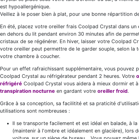
est hypoallergénique.
Veillez à le poser bien à plat, pour une bonne répartition d
En été, placez votre oreiller frais Coolpad Crystal dans un 
en dehors du lit pendant environ 30 minutes afin de perme
cristaux de se régénérer. En hiver, laisser votre Coolpad C
votre oreiller peut permettre de le garder souple, selon la
votre chambre à coucher.
Pour un effet rafraichissant supplémentaire, vous pouvez p
Coolpad Crystal au réfrigérateur pendant 2 heures. Votre
o
réfrigéré
Coolpad Crystal vous aidera à mieux dormir et à
transpiration nocturne
en gardant votre
oreiller froid
.
Grâce à sa conception, sa facilitité et sa praticité d'utilisati
utilisations sont nombreuses :
Il se transporte facilement et est idéal en balade, à la
(maintenir à l'ombre et idéalement en glacière), lors d
voiture, sur un siège de bureau… Vous pouvez même l’