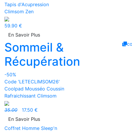
Tapis d'Acupression
Climsom Zen
59.90 €
En Savoir Plus
Sommeil &
c
Récupération
-50%
Code 'LETECLIMSOM26'
Coolpad Mousséo Coussin
Rafraichissant Climsom
35.00
17.50 €
En Savoir Plus
Coffret Homme Sleep'n