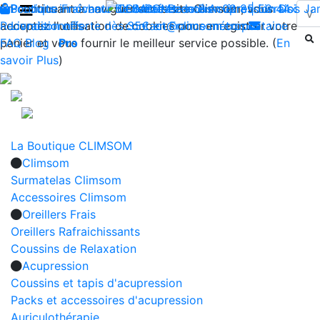
En continuant à naviguer sur le site Climsom, vous
Boutique
Produits innovants de Santé et de Bien-être | Livraison 
Fraîcheur
Bien-être
Contactez-nous : 02 85 52 44 74
Beauté
Acupression
Dos
Ja
acceptez l'utilisation de cookies pour enregistrer votre
Reconditionnés
Livraison offerte dès 35€ en France métropolitaine
contact@climsom.com
panier et vous fournir le meilleur service possible. (
FAQ
Blog
Pro
En
savoir Plus
)
La Boutique CLIMSOM
Climsom
Surmatelas Climsom
Accessoires Climsom
Oreillers Frais
Oreillers Rafraichissants
Coussins de Relaxation
Acupression
Coussins et tapis d'acupression
Packs et accessoires d'acupression
Auriculothérapie