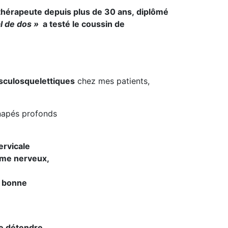
ésithérapeute depuis plus de 30 ans, diplômé
al de dos »
a testé le coussin de
sculosquelettiques
chez mes patients,
anapés profonds
ervicale
ème nerveux,
e bonne
de détendre