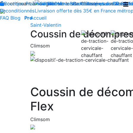
En continuant à naviguer sur le site Climsom, vous acceptez 
Boutique
Fraîcheur
Produits innovants de Santé et de Bien-être
Bien-être
Beauté
Contactez-nous : 02 85 5
Acupression
Dos
Ja
Reconditionnés
Livraison offerte dès 35€ en France métrop
FAQ
Blog
Pro
Accueil
Saint-Valentin
Coussin de décompress
Climsom
Previous
Coussin de décom
Flex
Climsom