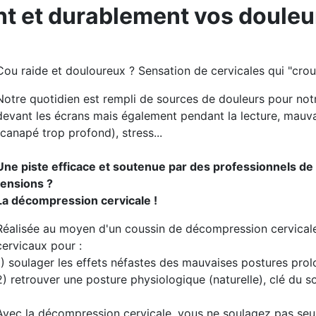
t et durablement vos douleu
Cou raide et douloureux ? Sensation de cervicales qui "crous
Notre quotidien est rempli de sources de douleurs pour notr
devant les écrans mais également pendant la lecture, mauv
(canapé trop profond), stress...
Une piste efficace et soutenue par des professionnels de
tensions ?
La décompression cervicale !
Réalisée au moyen d'un coussin de décompression cervicale f
cervicaux pour :
1) soulager les effets néfastes des mauvaises postures pr
2) retrouver une posture physiologique (naturelle), clé du 
Avec la décompression cervicale, vous ne soulagez pas seu