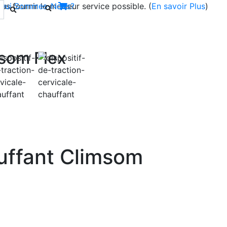
s fournir le meilleur service possible. (
Qui Sommes-Nous?
En savoir Plus
)
msom Flex
Next
uffant Climsom