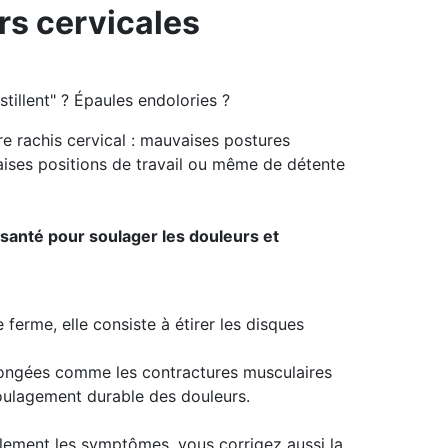
rs cervicales
tillent" ? Épaules endolories ?
e rachis cervical : mauvaises postures
aises positions de travail ou même de détente
 santé pour soulager les douleurs et
erme, elle consiste à étirer les disques
olongées comme les contractures musculaires
soulagement durable des douleurs.
lement les symptômes, vous corrigez aussi la