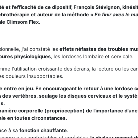
eté et l'efficacité de ce dipositif, François Stévignon, kin
ébrothérapie et
auteur de la méthode
« En finir avec le m
le Climsom Flex.
onnelle, j'ai constaté les
effets néfastes des troubles mu
bures physiologiques
, les lordoses lombaire et cervicale.
e l'utilisation croissante des écrans, la lecture ou les c
es douleurs insupportables.
ale entre en jeu. En encourageant le retour à une lordose c
 des vertèbres, soulage les disques cervicaux et le syst
es.
manière corporelle (proprioception) de l'importance d'un
ale en toutes circonstances.
râce à sa
fonction chauffante
.
encore plus confortables et agréables,
la chaleur permet 