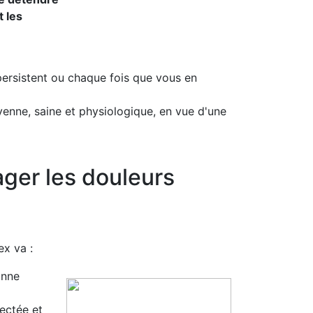
t les
ersistent ou chaque fois que vous en
yenne, saine et physiologique, en vue d'une
ager les douleurs
ex va :
onne
pectée et